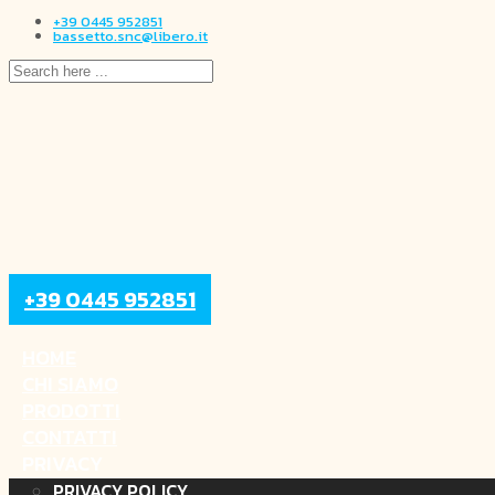
+39 0445 952851
bassetto.snc@libero.it
+39 0445 952851
HOME
CHI SIAMO
PRODOTTI
CONTATTI
PRIVACY
PRIVACY POLICY