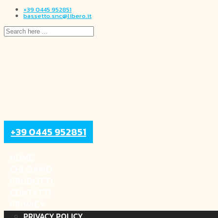
+39 0445 952851
bassetto.snc@libero.it
+39 0445 952851
HOME
CHI SIAMO
PRODOTTI
CONTATTI
PRIVACY
PRIVACY POLICY